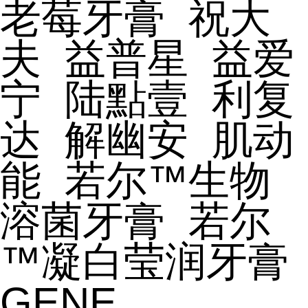
老莓牙膏
祝大
夫
益普星
益爱
宁
陆點壹
利复
达
解幽安
肌动
能
若尔™生物
溶菌牙膏
若尔
™凝白莹润牙膏
GENE