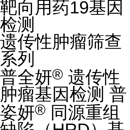
靶向用药19基因
检测
遗传性肿瘤筛查
系列
®
普全妍
遗传性
肿瘤基因检测
普
®
姿妍
同源重组
缺陷（HRD）基