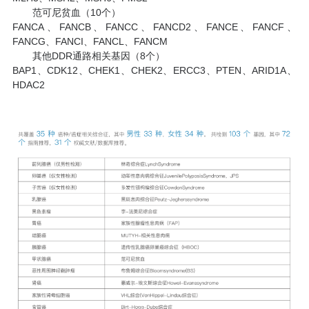
范可尼贫血（10个）
FANCA、FANCB、FANCC、FANCD2、FANCE、FANCF、
FANCG、FANCI、FANCL、FANCM
其他DDR通路相关基因（8个）
BAP1、CDK12、CHEK1、CHEK2、ERCC3、PTEN、ARID1A、
HDAC2