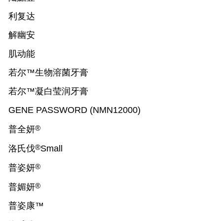
利复达
解幽安
肌动能
若尔™生物溶菌牙膏
若尔™凝白莹润牙膏
GENE PASSWORD (NMN12000)
®
普全妍
®
洛氏伐
Small
®
普姿妍
®
普媚妍
普姿康™