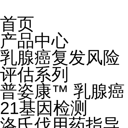
首页
产品中心
乳腺癌复发风险
评估系列
普姿康™ 乳腺癌
21基因检测
洛氏伐用药指导